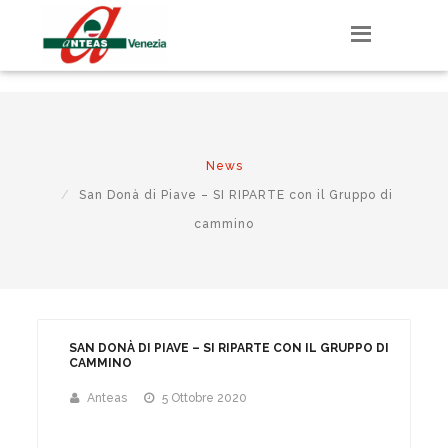
E-mail associati

info@anteasvenezia.org

041 504 0945
News
San Donà di Piave – SI RIPARTE con il Gruppo di
cammino
SAN DONÀ DI PIAVE – SI RIPARTE CON IL GRUPPO DI
CAMMINO
Anteas
5 Ottobre 2020