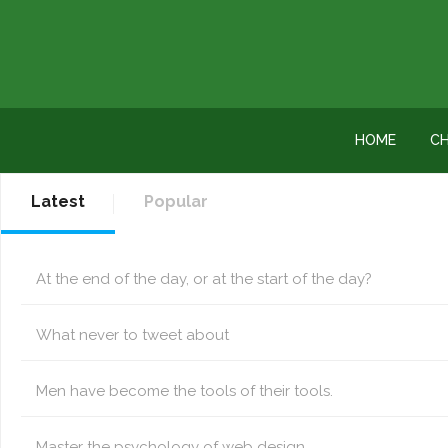
HOME
CH
Latest
Popular
At the end of the day, or at the start of the day?
What never to tweet about
Men have become the tools of their tools.
Master the psychology of web design