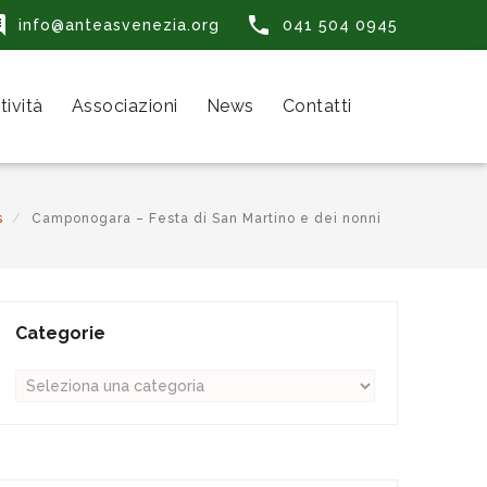


info@anteasvenezia.org
041 504 0945
tività
Associazioni
News
Contatti
s
Camponogara – Festa di San Martino e dei nonni
Categorie