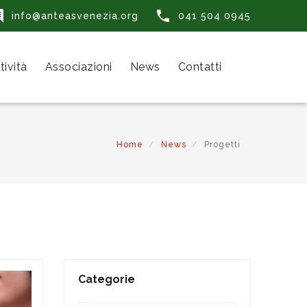


info@anteasvenezia.org
041 504 0945
tività
Associazioni
News
Contatti
Home
News
Progetti
Categorie