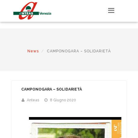
E-mail associati

info@anteasvenezia.org

041 504 0945
News
CAMPONOGARA – SOLIDARIETÀ
CAMPONOGARA – SOLIDARIETÀ
Anteas
8 Giugno 2020